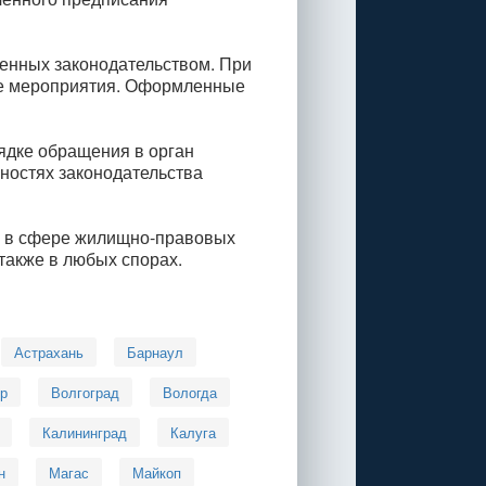
енных законодательством. При
ие мероприятия. Оформленные
ядке обращения в орган
нностях законодательства
о в сфере жилищно-правовых
также в любых спорах.
Астрахань
Барнаул
р
Волгоград
Вологда
Калининград
Калуга
н
Магас
Майкоп