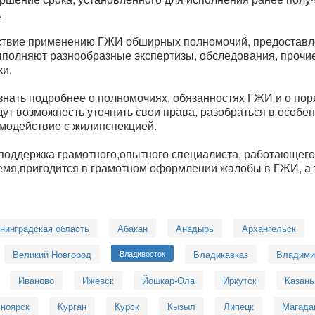
.
ствие применению ГЖИ обширных полномочий, предоставл
выполняют разнообразные экспертизы, обследования, проч
ки.
нать подробнее о полномочиях, обязанностях ГЖИ и о пор
ут возможность уточнить свои права, разобраться в особе
имодействие с жилинспекцией.
поддержка грамотного,опытного специалиста, работающег
мя,пригодится в грамотном оформлении жалобы в ГЖИ, а 
нинградская область
Абакан
Анадырь
Архангельск
Великий Новгород
Владивосток
Владикавказ
Владими
Иваново
Ижевск
Йошкар-Ола
Иркутск
Казань
ноярск
Курган
Курск
Кызыл
Липецк
Магада