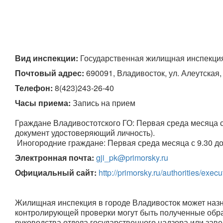
Вид инспекции:
 Государственная жилищная инспекци
Почтовый адрес:
 690091, Владивосток, ул. Алеутская,
Телефон:
8(423)243-26-40
Часы приема:
 Запись на прием

Граждане Владивостотского ГО: Первая среда месяца с 9.3
документ удостоверяющий личность).                                 

 Иногородние граждане: Первая среда месяца с 9.30 до 1
Электронная почта:
gji_pk@primorsky.ru
Официальный сайт:
http://primorsky.ru/authorities/exec
Жилищная инспекция в городе Владивосток может наз
контролирующей проверки могут быть полученные обр
руководства отдела государственного надзора или зав