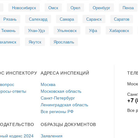
Новосибирск
Омск
Орел
Оренбург
Пенза
Рязань
Салехард
Самара
Саранск
Саратов
Тюмень
Улан-Удэ
Ульяновск
Уфа
Хабаровск
ахалинск
Якутск
Ярославль
ОС ИНСПЕКТОРУ
АДРЕСА ИНСПЕКЦИЙ
ТЕЛ
Моск
 вопрос
Москва
просы-ответы
Московская область
Санк
Санкт-Петербург
+7 (
Ленинградская область
Все 
Все регионы РФ
НОДАТЕЛЬСТВО
ОБРАЗЦЫ ДОКУМЕНТОВ
ый кодекс 2024
Заявления