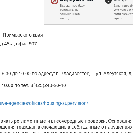
Все данные будут
Заполните ф
переданы по
уже через 5 
защищенному
вами свяжетс
каналу.
юрист.
я Приморского края
 д.45-а, офис 807
0 до 10.00 по адресу: г. Владивосток,     ул. Алеутская, д. 
0.00 по тел. 8(423)243-26-40    
utive-agencies/offices/housing-supervision/
начать регламентные и внеочередные проверки. Основани
ащения граждан, включающие в себя данные о нарушениях 
ершение срока, установленного для исполнения ранее полу