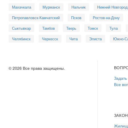
Махачкала
Мурманск
Нальчик
Нижний Новгород
Петропавловск-Камчатский
Псков
Ростов-на-Дону
Сыктывкар
Тамбов
Тверь
Томск
Тула
Челябинск
Черкесск
Чита
Элиста
Южно-С
ВОПР
© 2026 Все права защищены.
Задать
Все во
ЗАКО
Жилищн