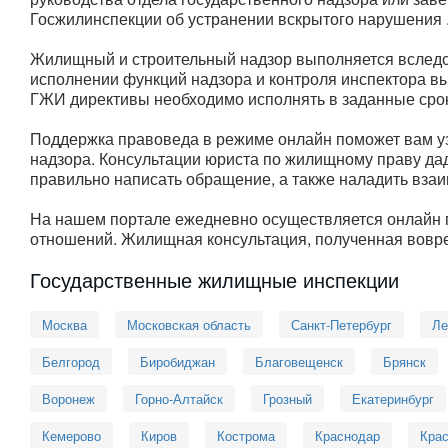
Госжилинспекции об устранении вскрытого нарушения 
Жилищный и строительный надзор выполняется вслед
исполнении функций надзора и контроля инспектора 
ГЖИ директивы необходимо исполнять в заданные сро
Поддержка правоведа в режиме онлайн поможет вам уз
надзора. Консультации юриста по жилищному праву дад
правильно написать обращение, а также наладить вза
На нашем портале ежедневно осуществляется онлайн 
отношений. Жилищная консультация, полученная вовре
Государственные жилищные инспекции
Москва
Московская область
Санкт-Петербург
Ле
Белгород
Биробиджан
Благовещенск
Брянск
Воронеж
Горно-Алтайск
Грозный
Екатеринбург
Кемерово
Киров
Кострома
Краснодар
Крас