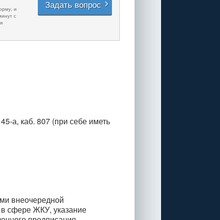
Задать вопрос
орму, и
минут с
я
45-а, каб. 807 (при себе иметь 
ями внеочередной
в сфере ЖКУ, указание
ченного предписания