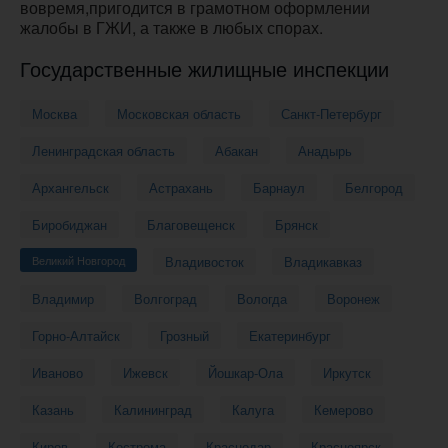
вовремя,пригодится в грамотном оформлении
жалобы в ГЖИ, а также в любых спорах.
Государственные жилищные инспекции
Москва
Московская область
Санкт-Петербург
Ленинградская область
Абакан
Анадырь
Архангельск
Астрахань
Барнаул
Белгород
Биробиджан
Благовещенск
Брянск
Великий Новгород
Владивосток
Владикавказ
Владимир
Волгоград
Вологда
Воронеж
Горно-Алтайск
Грозный
Екатеринбург
Иваново
Ижевск
Йошкар-Ола
Иркутск
Казань
Калининград
Калуга
Кемерово
Киров
Кострома
Краснодар
Красноярск