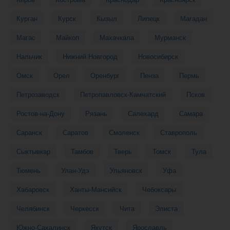
Курган
Курск
Кызыл
Липецк
Магадан
Магас
Майкоп
Махачкала
Мурманск
Нальчик
Нижний Новгород
Новосибирск
Омск
Орел
Оренбург
Пенза
Пермь
Петрозаводск
Петропавловск-Камчатский
Псков
Ростов-на-Дону
Рязань
Салехард
Самара
Саранск
Саратов
Смоленск
Ставрополь
Сыктывкар
Тамбов
Тверь
Томск
Тула
Тюмень
Улан-Удэ
Ульяновск
Уфа
Хабаровск
Ханты-Мансийск
Чебоксары
Челябинск
Черкесск
Чита
Элиста
Южно-Сахалинск
Якутск
Ярославль