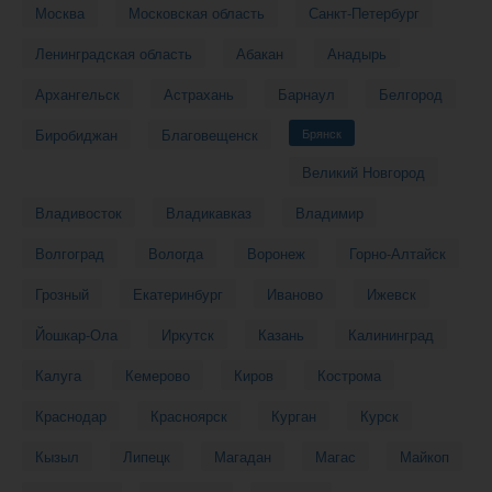
Москва
Московская область
Санкт-Петербург
Ленинградская область
Абакан
Анадырь
Архангельск
Астрахань
Барнаул
Белгород
Биробиджан
Благовещенск
Брянск
Великий Новгород
Владивосток
Владикавказ
Владимир
Волгоград
Вологда
Воронеж
Горно-Алтайск
Грозный
Екатеринбург
Иваново
Ижевск
Йошкар-Ола
Иркутск
Казань
Калининград
Калуга
Кемерово
Киров
Кострома
Краснодар
Красноярск
Курган
Курск
Кызыл
Липецк
Магадан
Магас
Майкоп