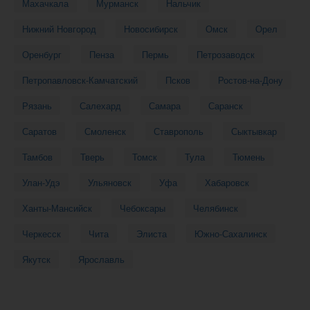
Махачкала
Мурманск
Нальчик
Нижний Новгород
Новосибирск
Омск
Орел
Оренбург
Пенза
Пермь
Петрозаводск
Петропавловск-Камчатский
Псков
Ростов-на-Дону
Рязань
Салехард
Самара
Саранск
Саратов
Смоленск
Ставрополь
Сыктывкар
Тамбов
Тверь
Томск
Тула
Тюмень
Улан-Удэ
Ульяновск
Уфа
Хабаровск
Ханты-Мансийск
Чебоксары
Челябинск
Черкесск
Чита
Элиста
Южно-Сахалинск
Якутск
Ярославль