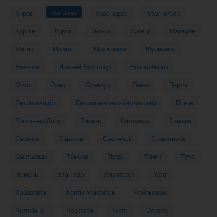
Киров
Кострома
Краснодар
Красноярск
Курган
Курск
Кызыл
Липецк
Магадан
Магас
Майкоп
Махачкала
Мурманск
Нальчик
Нижний Новгород
Новосибирск
Омск
Орел
Оренбург
Пенза
Пермь
Петрозаводск
Петропавловск-Камчатский
Псков
Ростов-на-Дону
Рязань
Салехард
Самара
Саранск
Саратов
Смоленск
Ставрополь
Сыктывкар
Тамбов
Тверь
Томск
Тула
Тюмень
Улан-Удэ
Ульяновск
Уфа
Хабаровск
Ханты-Мансийск
Чебоксары
Челябинск
Черкесск
Чита
Элиста