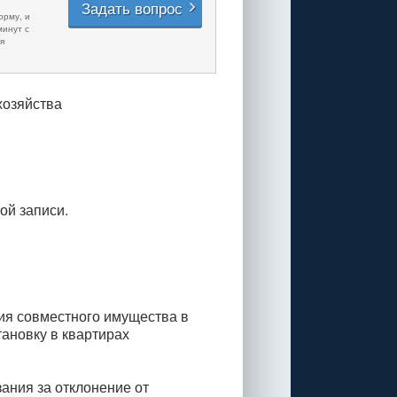
Задать вопрос
орму, и
минут с
я
хозяйства
ой записи.
ия совместного имущества в
ановку в квартирах
ания за отклонение от