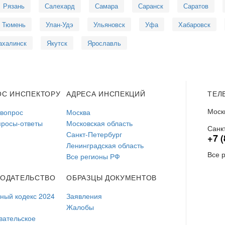
Рязань
Салехард
Самара
Саранск
Саратов
Тюмень
Улан-Удэ
Ульяновск
Уфа
Хабаровск
ахалинск
Якутск
Ярославль
ОС ИНСПЕКТОРУ
АДРЕСА ИНСПЕКЦИЙ
ТЕЛ
Моск
 вопрос
Москва
просы-ответы
Московская область
Санк
Санкт-Петербург
+7 (
Ленинградская область
Все 
Все регионы РФ
НОДАТЕЛЬСТВО
ОБРАЗЦЫ ДОКУМЕНТОВ
ый кодекс 2024
Заявления
Жалобы
вательское