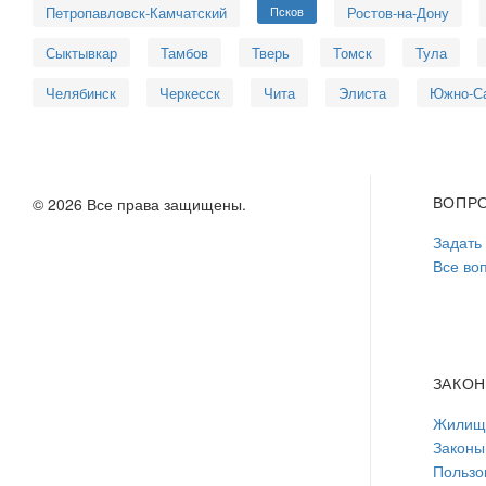
Петропавловск-Камчатский
Псков
Ростов-на-Дону
Сыктывкар
Тамбов
Тверь
Томск
Тула
Челябинск
Черкесск
Чита
Элиста
Южно-С
ВОПР
© 2026 Все права защищены.
Задать
Все во
ЗАКО
Жилищн
Законы
Пользо