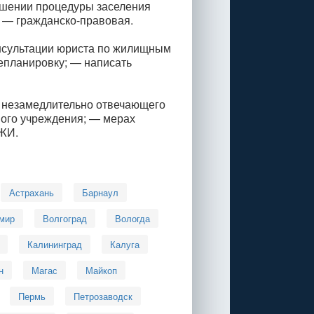
рушении процедуры заселения
 — гражданско-правовая.
онсультации юриста по жилищным
епланировку; — написать
, незамедлительно отвечающего
ного учреждения; — мерах
ГЖИ.
Астрахань
Барнаул
мир
Волгоград
Вологда
Калининград
Калуга
н
Магас
Майкоп
Пермь
Петрозаводск