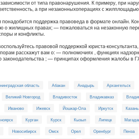
 зависимости от типа правонарушения. К примеру, при на
ветственность, а при незаконныхоперациях с жилплощадью
м понадобится поддержка правоведа в формате онлайн. К
ю о жилищных правах; — пожаловаться на незаконную пер
поры и конфликты.
 воспользуйтесь правовой поддержкой юриста-консультанта
порам расскажут вам о: — полномочиях , функциях надзор
 законодательства ; — принципах оформления жалобы в 
нинградская область
Абакан
Анадырь
Архангельск
Великий Новгород
Владивосток
Владикавказ
Влади
Иваново
Ижевск
Йошкар-Ола
Иркутск
Казань
ноярск
Курган
Курск
Кызыл
Липецк
Магада
Новосибирск
Омск
Орел
Оренбург
Пенза