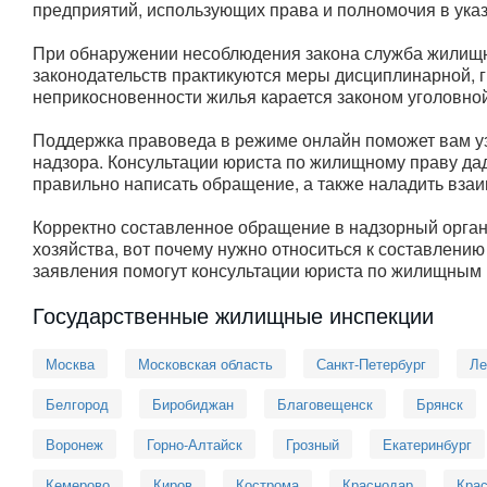
предприятий, использующих права и полномочия в указ
При обнаружении несоблюдения закона служба жилищно
законодательств практикуются меры дисциплинарной, 
неприкосновенности жилья карается законом уголовной
Поддержка правоведа в режиме онлайн поможет вам уз
надзора. Консультации юриста по жилищному праву дад
правильно написать обращение, а также наладить вза
Корректно составленное обращение в надзорный орган
хозяйства, вот почему нужно относиться к составлен
заявления помогут консультации юриста по жилищным
Государственные жилищные инспекции
Москва
Московская область
Санкт-Петербург
Ле
Белгород
Биробиджан
Благовещенск
Брянск
Воронеж
Горно-Алтайск
Грозный
Екатеринбург
Кемерово
Киров
Кострома
Краснодар
Крас