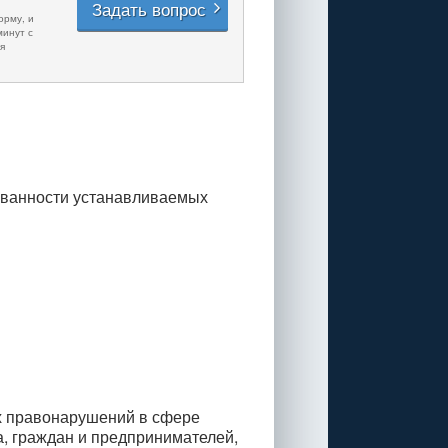
Задать вопрос
орму, и
минут с
я
ванности устанавливаемых 
х правонарушений в сфере
а, граждан и предпринимателей,