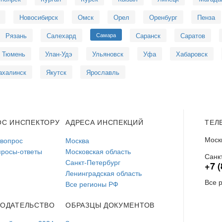
Новосибирск
Омск
Орел
Оренбург
Пенза
Рязань
Салехард
Самара
Саранск
Саратов
Тюмень
Улан-Удэ
Ульяновск
Уфа
Хабаровск
ахалинск
Якутск
Ярославль
ОС ИНСПЕКТОРУ
АДРЕСА ИНСПЕКЦИЙ
ТЕЛ
Моск
 вопрос
Москва
просы-ответы
Московская область
Санк
Санкт-Петербург
+7 (
Ленинградская область
Все 
Все регионы РФ
НОДАТЕЛЬСТВО
ОБРАЗЦЫ ДОКУМЕНТОВ