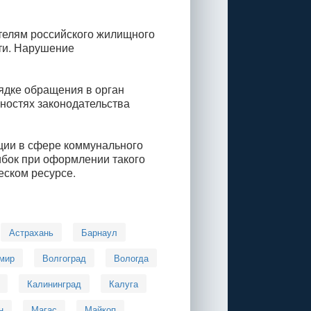
телям российского жилищного
ти. Нарушение
ядке обращения в орган
нностях законодательства
ции в сфере коммунального
ибок при оформлении такого
ском ресурсе.
Астрахань
Барнаул
мир
Волгоград
Вологда
Калининград
Калуга
н
Магас
Майкоп