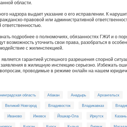
анной области.
го надзора выдает указание о его исправлении. К наруши
гражданско-правовой или административной ответственнос
 ответственностью.
нать подробнее о полномочиях, обязанностях ГЖИ и о пор
ут возможность уточнить свои права, разобраться в особе
имодействие с жилинспекцией.
 является гарантией успешного разрешения спорной ситуа
ию заявления в жилищную инспекцию серьезно. Избежать ош
 вопросам, проводимые в режиме онлайн на нашем юридиче
нинградская область
Абакан
Анадырь
Архангельск
Великий Новгород
Владивосток
Владикавказ
Влади
Иваново
Ижевск
Йошкар-Ола
Иркутск
Казань
ноярск
Курган
Курск
Кызыл
Липецк
Магада