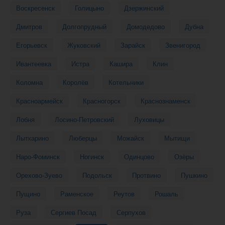
Воскресенск
Голицыно
Дзержинский
Дмитров
Долгопрудный
Домодедово
Дубна
Егорьевск
Жуковский
Зарайск
Звенигород
Ивантеевка
Истра
Кашира
Клин
Коломна
Королёв
Котельники
Красноармейск
Красногорск
Краснознаменск
Лобня
Лосино-Петровский
Луховицы
Лыткарино
Люберцы
Можайск
Мытищи
Наро-Фоминск
Ногинск
Одинцово
Озёры
Орехово-Зуево
Подольск
Протвино
Пушкино
Пущино
Раменское
Реутов
Рошаль
Руза
Сергиев Посад
Серпухов