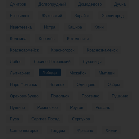
Дмитров
Долгопрудный
Домодедово
Дубна
Егорьевск
Жуковский
Зарайск
Звенигород
Ивантеевка
Истра
Кашира
Клин
Коломна
Королёв
Котельники
Красноармейск
Красногорск
Краснознаменск
Лобня
Лосино-Петровский
Луховицы
Лыткарино
Люберцы
Можайск
Мытищи
Наро-Фоминск
Ногинск
Одинцово
Озёры
Орехово-Зуево
Подольск
Протвино
Пушкино
Пущино
Раменское
Реутов
Рошаль
Руза
Сергиев Посад
Серпухов
Солнечногорск
Талдом
Фрязино
Химки