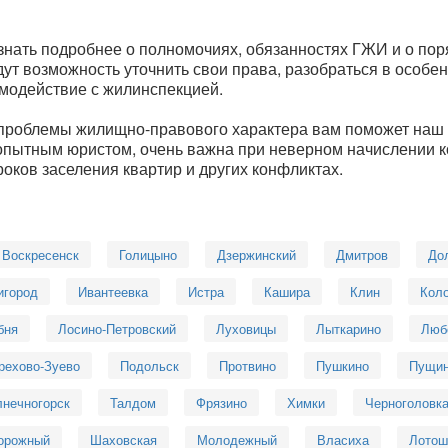
нать подробнее о полномочиях, обязанностях ГЖИ и о пор
ут возможность уточнить свои права, разобраться в особе
имодействие с жилинспекцией.
проблемы жилищно-правового характера вам поможет наш
опытным юристом, очень важна при неверном начислении 
ков заселения квартир и других конфликтах.
Воскресенск
Голицыно
Дзержинский
Дмитров
До
игород
Ивантеевка
Истра
Кашира
Клин
Кол
бня
Лосино-Петровский
Луховицы
Лыткарино
Люб
рехово-Зуево
Подольск
Протвино
Пушкино
Пущи
нечногорск
Талдом
Фрязино
Химки
Черноголовк
орожный
Шаховская
Молодежный
Власиха
Лотош