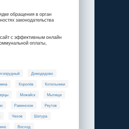
ядке обращения в орган
нностях законодательства
 сайт с эффективным онлайн
коммунальной оплаты,
лгопрудный
Домодедово
омна
Королёв
Котельники
ерцы
Можайск
Мытищи
но
Раменское
Реутов
а
Чехов
Шатура
ино
Восход