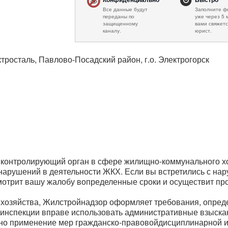
Все данные будут
Заполните ф
переданы по
уже через 5 
защищенному
вами свяжетс
каналу.
юрист.
ктросталь, Павлово-Посадский район, г.о. Электрогорск
 контролирующий орган в сфере жилищно-коммунального хо
арушений в деятельности ЖКХ. Если вы встретились с нар
отрит вашу жалобу вопределенные сроки и осуществит про
хозяйства, Жилстройнадзор оформляет требования, опред
линспекции вправе использовать административные взыска
но применение мер гражданско-правовойдисциплинарной и