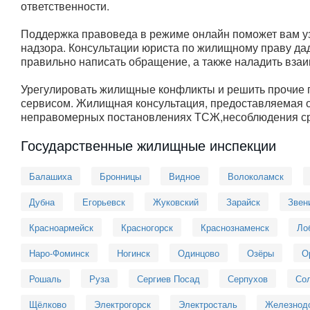
ответственности.
Поддержка правоведа в режиме онлайн поможет вам уз
надзора. Консультации юриста по жилищному праву дад
правильно написать обращение, а также наладить вза
Урегулировать жилищные конфликты и решить прочие 
сервисом. Жилищная консультация, предоставляемая 
неправомерных постановлениях ТСЖ,несоблюдения сро
Государственные жилищные инспекции
Балашиха
Бронницы
Видное
Волоколамск
Дубна
Егорьевск
Жуковский
Зарайск
Звен
Красноармейск
Красногорск
Краснознаменск
Ло
Наро-Фоминск
Ногинск
Одинцово
Озёры
О
Рошаль
Руза
Сергиев Посад
Серпухов
Сол
Щёлково
Электрогорск
Электросталь
Железнод