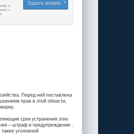
Задать вопрос
орму, и
минут с
я
зяйства. Перед ней поставлена
ушением прав в этой области,
верку.
еляющие срок устранения этих
ния – штраф и предупреждение .
 также уголовной