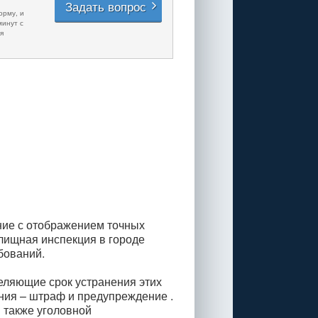
Задать вопрос
орму, и
минут с
я
ние с отображением точных
илищная инспекция в городе
бований.
еляющие срок устранения этих
ния – штраф и предупреждение .
 также уголовной