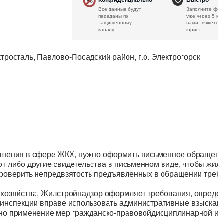
Все данные будут
Заполните ф
переданы по
уже через 5 
защищенному
вами свяжетс
каналу.
юрист.
ктросталь, Павлово-Посадский район, г.о. Электрогорск
ушения в сфере ЖКХ, нужно оформить письменное обраще
от либо другие свидетельства в письменном виде, чтобы ж
проверить непредвзятость предъявленных в обращении тре
хозяйства, Жилстройнадзор оформляет требования, опред
линспекции вправе использовать административные взыска
но применение мер гражданско-правовойдисциплинарной и