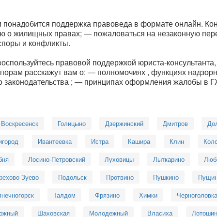
м понадобится поддержка правоведа в формате онлайн. К
ю о жилищных правах; — пожаловаться на незаконную пер
поры и конфликты.
 воспользуйтесь правовой поддержкой юриста-консультанта
порам расскажут вам о: — полномочиях , функциях надзор
 законодательства ; — принципах оформления жалобы в 
Воскресенск
Голицыно
Дзержинский
Дмитров
До
игород
Ивантеевка
Истра
Кашира
Клин
Кол
бня
Лосино-Петровский
Луховицы
Лыткарино
Люб
рехово-Зуево
Подольск
Протвино
Пушкино
Пущи
нечногорск
Талдом
Фрязино
Химки
Черноголовк
ожный
Шаховская
Молодежный
Власиха
Лотоши