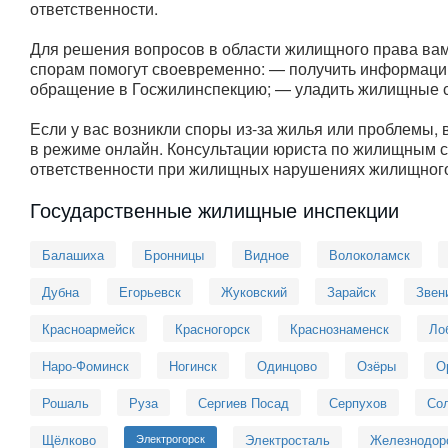
ответственности.
Для решения вопросов в области жилищного права ва
спорам помогут своевременно: — получить информаци
обращение в Госжилинспекцию; — уладить жилищные с
Если у вас возникли споры из-за жилья или проблемы,
в режиме онлайн. Консультации юриста по жилищным с
ответственности при жилищных нарушениях жилищного
Государственные жилищные инспекции
Балашиха
Бронницы
Видное
Волоколамск
Дубна
Егорьевск
Жуковский
Зарайск
Звен
Красноармейск
Красногорск
Краснознаменск
Ло
Наро-Фоминск
Ногинск
Одинцово
Озёры
О
Рошаль
Руза
Сергиев Посад
Серпухов
Сол
Щёлково
Электрогорск
Электросталь
Железнодор