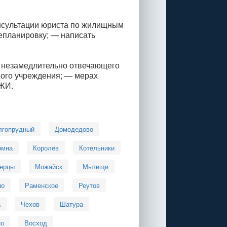
онсультации юриста по жилищным
епланировку; — написать
, незамедлительно отвечающего
ного учреждения; — мерах
ГЖИ.
лгопрудный
Домодедово
омна
Королёв
Котельники
ерцы
Можайск
Мытищи
но
Раменское
Реутов
а
Чехов
Шатура
но
Восход