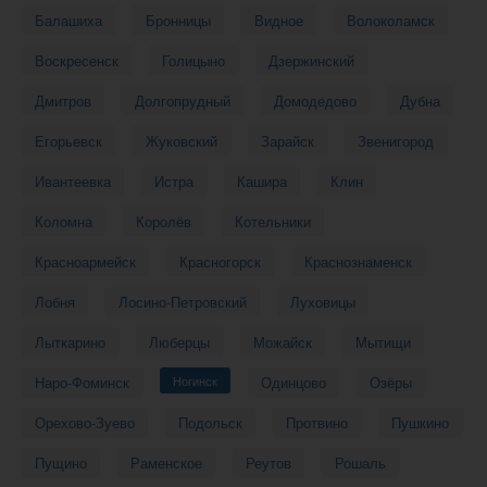
Балашиха
Бронницы
Видное
Волоколамск
Воскресенск
Голицыно
Дзержинский
Дмитров
Долгопрудный
Домодедово
Дубна
Егорьевск
Жуковский
Зарайск
Звенигород
Ивантеевка
Истра
Кашира
Клин
Коломна
Королёв
Котельники
Красноармейск
Красногорск
Краснознаменск
Лобня
Лосино-Петровский
Луховицы
Лыткарино
Люберцы
Можайск
Мытищи
Наро-Фоминск
Ногинск
Одинцово
Озёры
Орехово-Зуево
Подольск
Протвино
Пушкино
Пущино
Раменское
Реутов
Рошаль