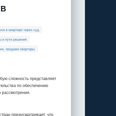
 В
ли в квартире через суд
 и пути решения
пке, продаже квартиры
обую сложность представляет
тельства по обеспечению
о рассмотрения.
тран предусматривает, что