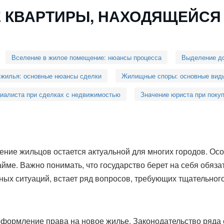
 КВАРТИРЫ, НАХОДЯЩЕЙСЯ
Вселение в жилое помещение: нюансы процесса
Выделение до
 жилья: основные нюансы сделки
Жилищные споры: основные виды
циалиста при сделках с недвижимостью
Значение юриста при поку
ние жильцов остается актуальной для многих городов. Ос
йме. Важно понимать, что государство берет на себя обяза
бных ситуаций, встает ряд вопросов, требующих тщательног
я
ормление права на новое жилье. Законодательство ряда с