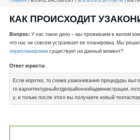
ГЛАВНАЯ
>
ВОПРОС ИНСПЕКТОРУ
>
ВСЕ ВОПРОСЫ-ОТВЕТЫ
>
КАК П
КАК ПРОИСХОДИТ УЗАКО
Вопрос:
У нас такое дело – мы проживаем в жилом ком
что нас не совсем устраивает ее планировка. Мы реши
перепланировки
существует на данный момент?
Ответ юриста:
Если коротко, то схема узаконивания процедуры выгл
го вархитектурныйотделрайоннойадминистрации, пот
у, и только после этого вы получаете новый техпаспор