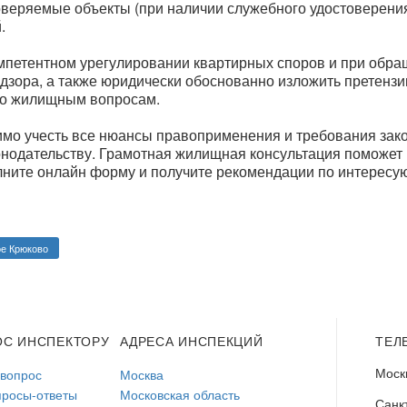
веряемые объекты (при наличии служебного удостоверения 
.
омпетентном урегулировании квартирных споров и при обр
зора, а также юридически обоснованно изложить претензи
по жилищным вопросам.
мо учесть все нюансы правоприменения и требования зако
онодательству. Грамотная жилищная консультация поможет
олните онлайн форму и получите рекомендации по интересу
е Крюково
ОС ИНСПЕКТОРУ
АДРЕСА ИНСПЕКЦИЙ
ТЕЛ
Моск
 вопрос
Москва
просы-ответы
Московская область
Санк