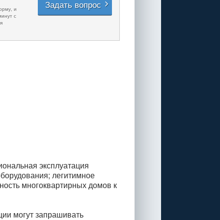
Задать вопрос
орму, и
минут с
я
иональная эксплуатация
оборудования; легитимное
вность многоквартирных домов к
ции могут запрашивать