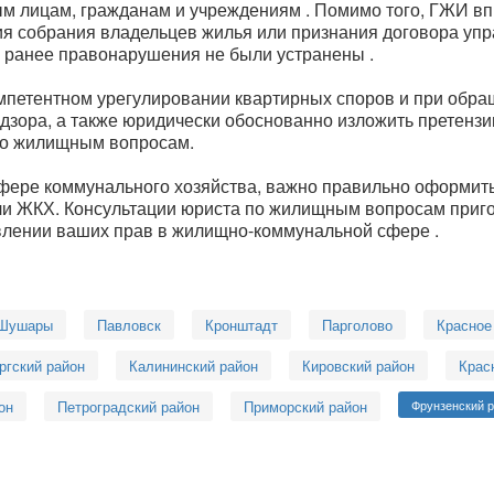
 лицам, гражданам и учреждениям . Помимо того, ГЖИ впр
я собрания владельцев жилья или признания договора уп
 ранее правонарушения не были устранены .
омпетентном урегулировании квартирных споров и при обр
зора, а также юридически обоснованно изложить претензи
по жилищным вопросам.
сфере коммунального хозяйства, важно правильно оформить
сли ЖКХ. Консультации юриста по жилищным вопросам приг
влении ваших прав в жилищно-коммунальной сфере .
Шушары
Павловск
Кронштадт
Парголово
Красное
ргский район
Калининский район
Кировский район
Крас
он
Петроградский район
Приморский район
Фрунзенский 