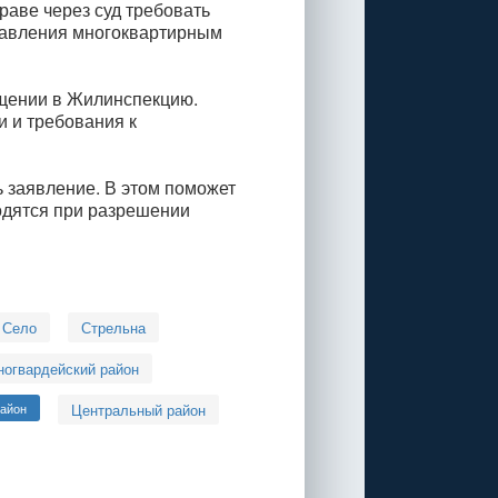
аве через суд требовать
равления многоквартирным
ащении в Жилинспекцию.
и и требования к
 заявление. В этом поможет
одятся при разрешении
 Село
Стрельна
ногвардейский район
район
Центральный район