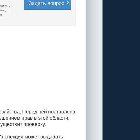
Задать вопрос
орму, и
минут с
я
зяйства. Перед ней поставлена
ушением прав в этой области,
уществит проверку.
 Инспекция может выдавать