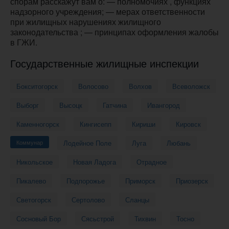
спорам расскажут вам о: — полномочиях , функциях
надзорного учреждения; — мерах ответственности
при жилищных нарушениях жилищного
законодательства ; — принципах оформления жалобы
в ГЖИ.
Государственные жилищные инспекции
Бокситогорск
Волосово
Волхов
Всеволожск
Выборг
Высоцк
Гатчина
Ивангород
Каменногорск
Кингисепп
Кириши
Кировск
Коммунар
Лодейное Поле
Луга
Любань
Никольское
Новая Ладога
Отрадное
Пикалево
Подпорожье
Приморск
Приозерск
Светогорск
Сертолово
Сланцы
Сосновый Бор
Сясьстрой
Тихвин
Тосно