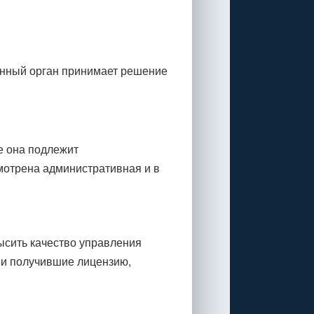
енный орган принимает решение
е она подлежит
мотрена административная и в
ысить качество управления
 и получившие лицензию,