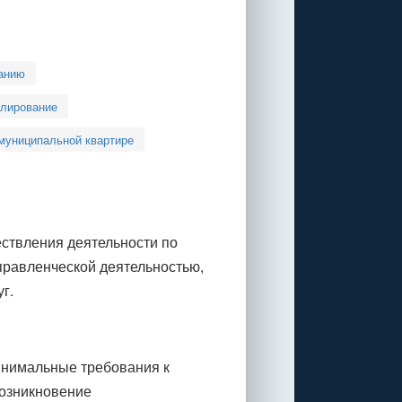
анию
улирование
 муниципальной квартире
ствления деятельности по
правленческой деятельностью,
г.
инимальные требования к
возникновение