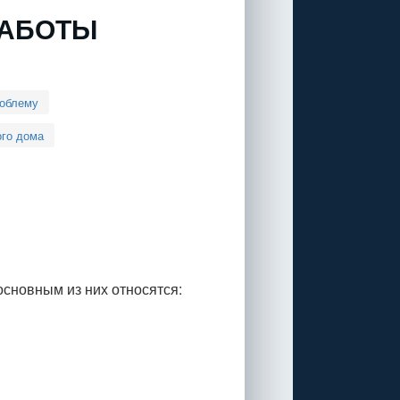
РАБОТЫ
роблему
ого дома
основным из них относятся: