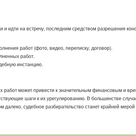
и и идти на встречу, последним средством разрешения ко
лнения работ (фото, видео, переписку, договор).
лненных работ.
удебную инстанцию.
х работ может привести к значительным финансовым и вр
ствующие шаги к их урегулированию. В большинстве случа
ом далеко, судебное разбирательство станет крайней мерой